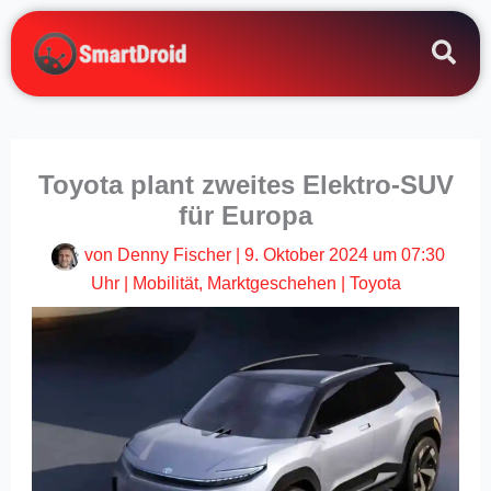
Zum
Inhalt
springen
Toyota plant zweites Elektro-SUV
für Europa
von
Denny Fischer
|
9. Oktober 2024 um 07:30
Uhr
|
Mobilität
,
Marktgeschehen
|
Toyota