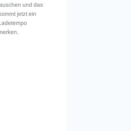
tauschen und das
kommt jetzt ein
s Ladetempo
 merken.