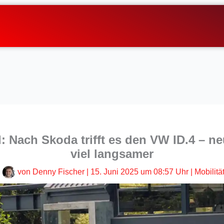
 Nach Skoda trifft es den VW ID.4 – ne
viel langsamer
von
Denny Fischer
|
15. Juni 2025 um 08:57 Uhr
|
Mobilitä