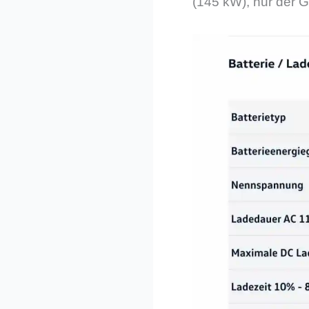
(145 kW), nur der G