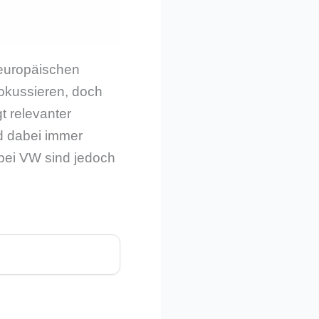
 europäischen
fokussieren, doch
t relevanter
d dabei immer
 bei VW sind jedoch