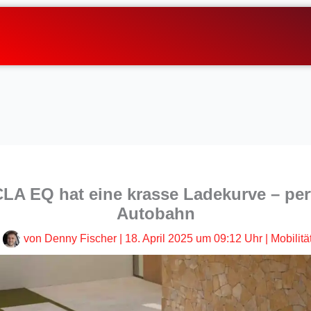
LA EQ hat eine krasse Ladekurve – perf
Autobahn
von
Denny Fischer
|
18. April 2025 um 09:12 Uhr
|
Mobilitä