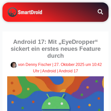
Zum
Inhalt
springen
Android 17: Mit „EyeDropper“
sickert ein erstes neues Feature
durch
von
Denny Fischer
|
27. Oktober 2025 um 10:42
Uhr
|
Android
|
Android 17