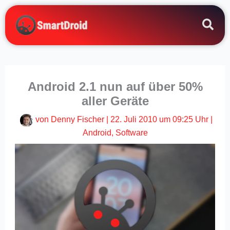
Zum
Inhalt
springen
Android 2.1 nun auf über 50%
aller Geräte
von
Denny Fischer
|
22. Juli 2010 um 09:25 Uhr
|
Android
,
Software