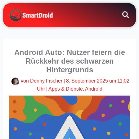
Zum
Inhalt
springen
Android Auto: Nutzer feiern die
Rückkehr des schwarzen
Hintergrunds
von
Denny Fischer
|
8. September 2025 um 11:02
Uhr
|
Apps & Dienste
,
Android