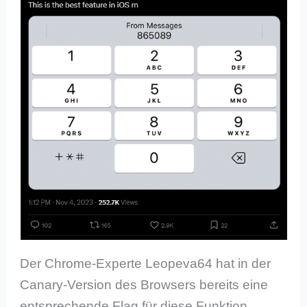
Der Chrome-Experte Leopeva64 hat in der
Canary-Version des Browsers bereits eine
entsprechende Flag für diese Funktion