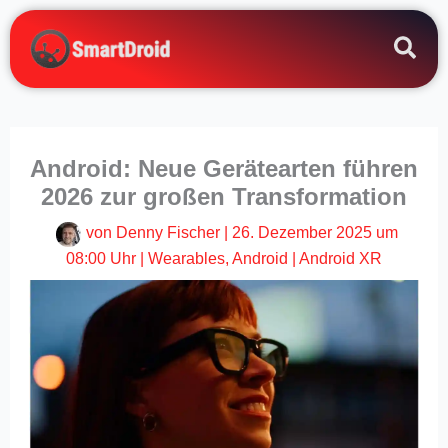
Zum
Inhalt
springen
Android: Neue Gerätearten führen
2026 zur großen Transformation
von
Denny Fischer
|
26. Dezember 2025 um
08:00 Uhr
|
Wearables
,
Android
|
Android XR