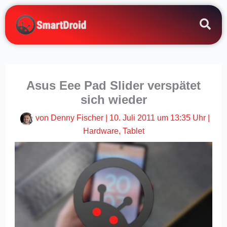
Zum
Inhalt
springen
Asus Eee Pad Slider verspätet
sich wieder
von
Denny Fischer
|
10. Juli 2011 um 13:35 Uhr
|
Hardware
,
Tablet