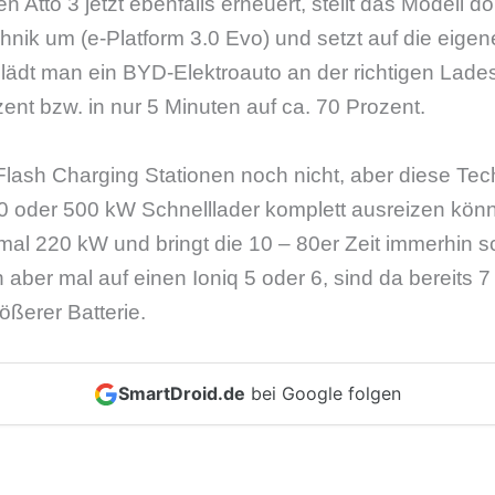
 Atto 3 jetzt ebenfalls erneuert, stellt das Modell do
hnik um (e-Platform 3.0 Evo) und setzt auf die eige
lädt man ein BYD-Elektroauto an der richtigen Lades
ent bzw. in nur 5 Minuten auf ca. 70 Prozent.
 Flash Charging Stationen noch nicht, aber diese Te
0 oder 500 kW Schnelllader komplett ausreizen könne
mal 220 kW und bringt die 10 – 80er Zeit immerhin 
aber mal auf einen Ioniq 5 oder 6, sind da bereits 
ößerer Batterie.
SmartDroid.de
bei Google folgen