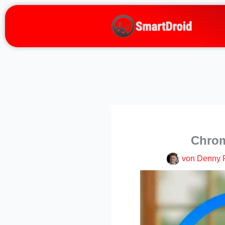
Zum
Inhalt
springen
Chrom
von
Denny 