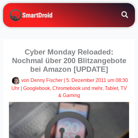
Zum
Inhalt
springen
Cyber Monday Reloaded:
Nochmal über 200 Blitzangebote
bei Amazon [UPDATE]
von
Denny Fischer
|
5. Dezember 2011 um 08:30
Uhr
|
Googlebook, Chromebook und mehr
,
Tablet
,
TV
& Gaming