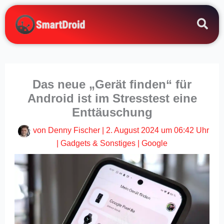
Zum
Inhalt
springen
Das neue „Gerät finden“ für
Android ist im Stresstest eine
Enttäuschung
von
Denny Fischer
|
2. August 2024 um 06:42 Uhr
|
Gadgets & Sonstiges
|
Google