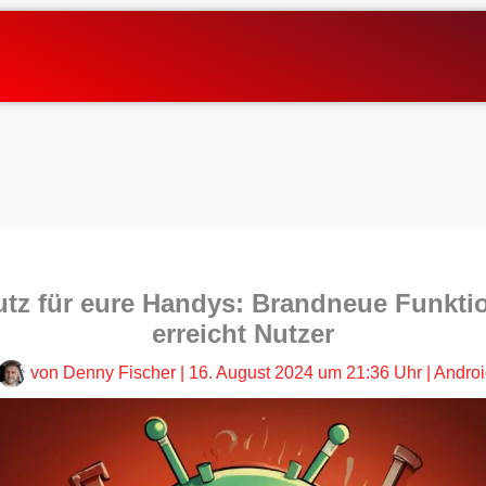
utz für eure Handys: Brandneue Funktio
erreicht Nutzer
von
Denny Fischer
|
16. August 2024 um 21:36 Uhr
|
Androi