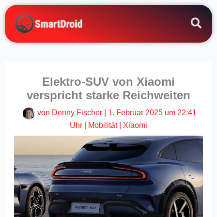
Zum
Inhalt
springen
Elektro-SUV von Xiaomi
verspricht starke Reichweiten
von
Denny Fischer
|
1. Februar 2025 um 22:41
Uhr
|
Mobilität
|
Xiaomi