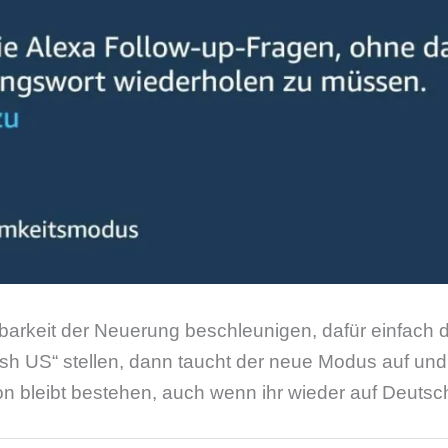
gbarkeit der Neuerung beschleunigen, dafür einfach
lish US“ stellen, dann taucht der neue Modus auf und 
ion bleibt bestehen, auch wenn ihr wieder auf Deutsch