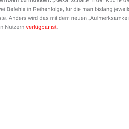
erholen zu müssen.
„Alexa, schalte in der Küche da
wei Befehle in Reihenfolge, für die man bislang jewe
e. Anders wird das mit dem neuen „Aufmerksamkeit
en Nutzern
verfügbar ist
.