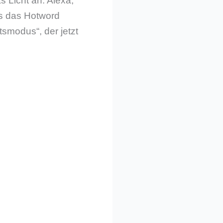
s Licht an. Alexa,
ils das Hotword
smodus“, der jetzt