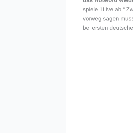
das Hotword wied
spiele 1Live ab.“ Z
vorweg sagen musst
bei ersten deutsch