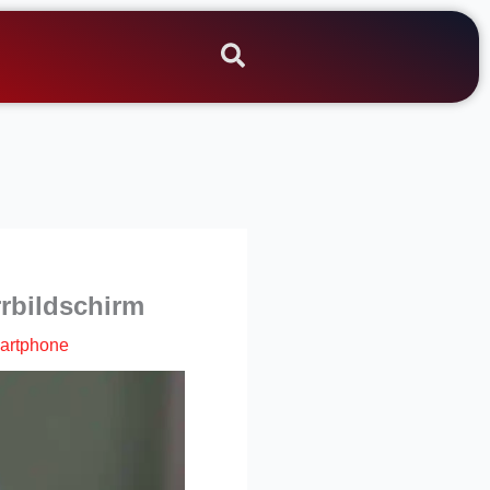
rrbildschirm
artphone