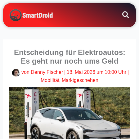
Zum
Inhalt
springen
Entscheidung für Elektroautos:
Es geht nur noch ums Geld
von
Denny Fischer
|
18. Mai 2026 um 10:00 Uhr
|
Mobilität
,
Marktgeschehen