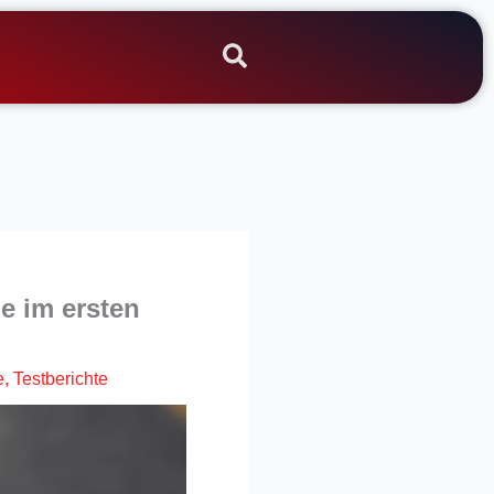
e im ersten
e
,
Testberichte