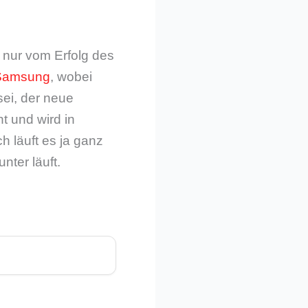
 nur vom Erfolg des
tSamsung
, wobei
sei, der neue
t und wird in
 läuft es ja ganz
nter läuft.