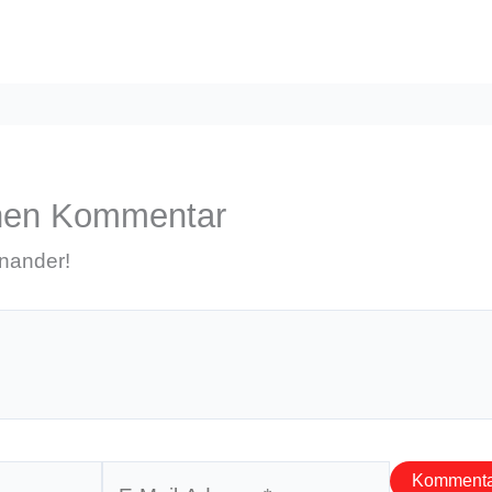
inen Kommentar
inander!
E-