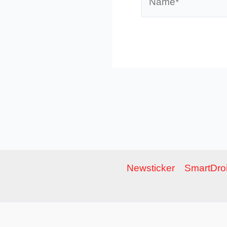
Newsticker
SmartDroi