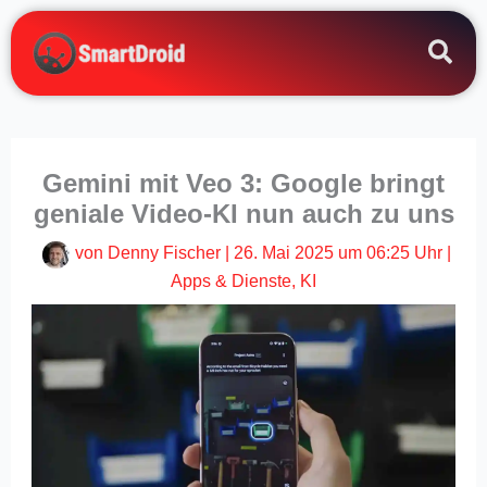
Zum
Inhalt
springen
Gemini mit Veo 3: Google bringt
geniale Video-KI nun auch zu uns
von
Denny Fischer
|
26. Mai 2025 um 06:25 Uhr
|
Apps & Dienste
,
KI