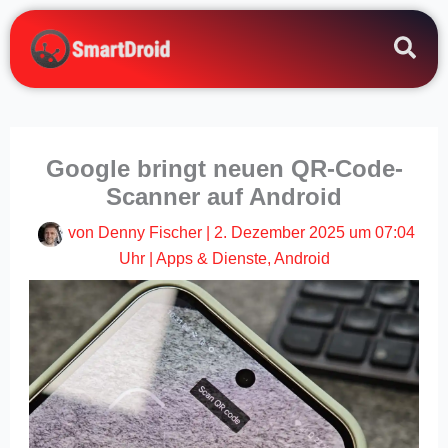
Zum
Inhalt
springen
Google bringt neuen QR-Code-
Scanner auf Android
von
Denny Fischer
|
2. Dezember 2025 um 07:04
Uhr
|
Apps & Dienste
,
Android