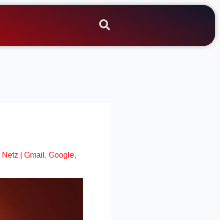
 Netz
|
Gmail
,
Google
,