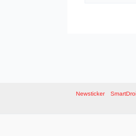
Newsticker
SmartDroi