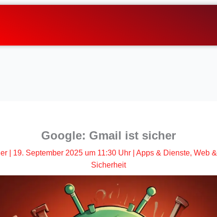
Google: Gmail ist sicher
her
|
19. September 2025 um 11:30 Uhr
|
Apps & Dienste
,
Web &
Sicherheit