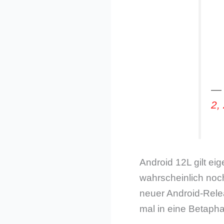
— 
2,
Android 12L gilt ei
wahrscheinlich noc
neuer Android-Relea
mal in eine Betaph