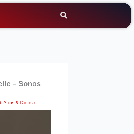
eile – Sonos
d
,
Apps & Dienste