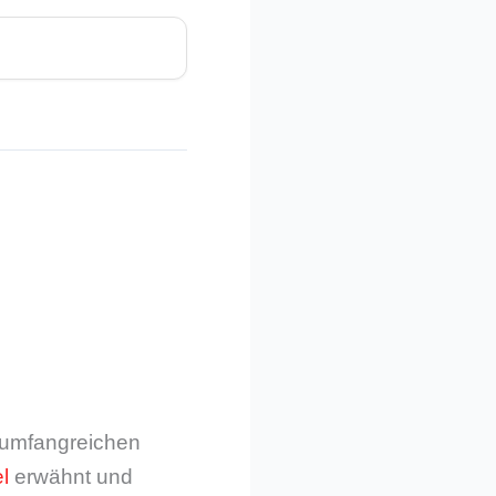
m umfangreichen
l
erwähnt und