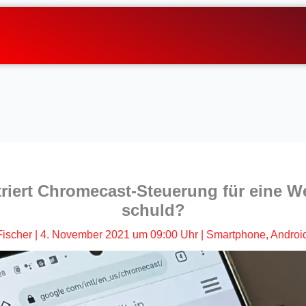
riert Chromecast-Steuerung für eine W
schuld?
Fischer
|
4. November 2021 um 09:00 Uhr
|
Smartphone
,
Androi