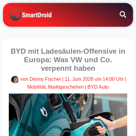
Zum
Inhalt
springen
BYD mit Ladesäulen-Offensive in
Europa: Was VW und Co.
verpennt haben
von
Denny Fischer
|
11. Juni 2026 um 14:00 Uhr
|
Mobilität
,
Marktgeschehen
|
BYD Auto