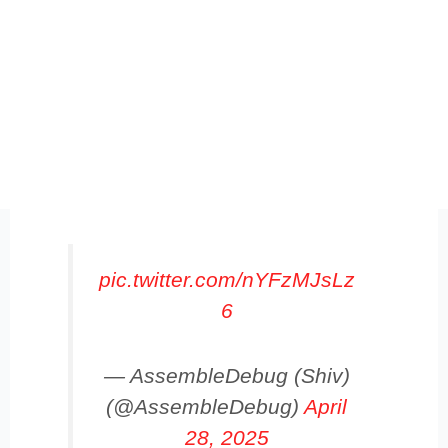
pic.twitter.com/nYFzMJsLz
6
— AssembleDebug (Shiv)
(@AssembleDebug)
April
28, 2025