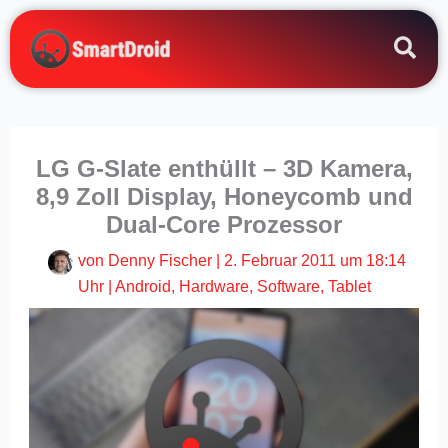
Zum
Inhalt
springen
LG G-Slate enthüllt – 3D Kamera,
8,9 Zoll Display, Honeycomb und
Dual-Core Prozessor
von
Denny Fischer
|
2. Februar 2011 um 18:14
Uhr
|
Android
,
Hardware
,
Software
,
Tablet