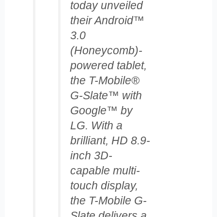
today unveiled
their Android™
3.0
(Honeycomb)-
powered tablet,
the T-Mobile®
G-Slate™ with
Google™ by
LG. With a
brilliant, HD 8.9-
inch 3D-
capable multi-
touch display,
the T-Mobile G-
Slate delivers a