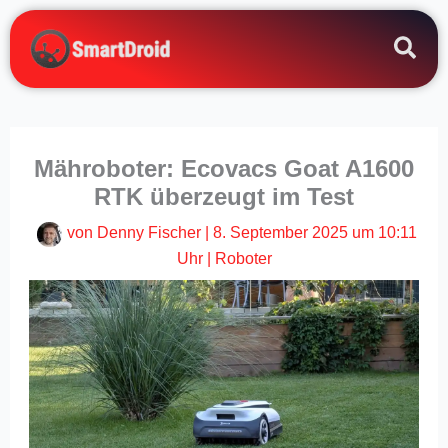
Zum
Inhalt
springen
Mähroboter: Ecovacs Goat A1600
RTK überzeugt im Test
von
Denny Fischer
|
8. September 2025 um 10:11
Uhr
|
Roboter