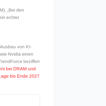
M). „Bei den
ein echter
r Ausbau von KI-
wie Nvidia einen
rendForce beziffert
ent bei DRAM und
Lage bis Ende 2027