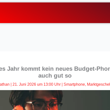
es Jahr kommt kein neues Budget-Phon
auch gut so
athan
|
21. Juni 2026 um 13:00 Uhr
|
Smartphone
,
Marktgesche