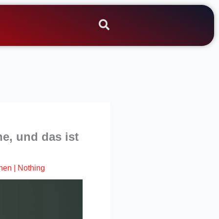
e, und das ist
hen
|
Nothing