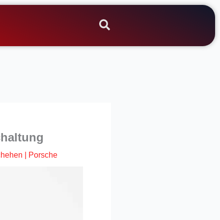
chaltung
chehen
|
Porsche