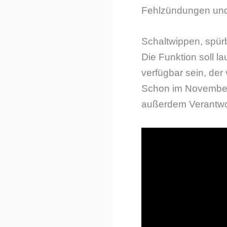
Fehlzündungen und 
Schaltwippen, spü
Die Funktion soll la
verfügbar sein, der
Schon im November h
außerdem Verantwort