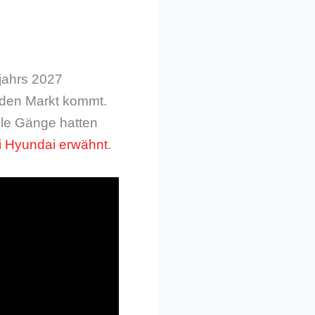
jahrs 2027
f den Markt kommt.
lle Gänge hatten
i Hyundai erwähnt
.