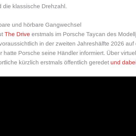
die klassische Drehzahl.
rbare und hörbare Gangwechsel
ut
The Drive
erstmals im Porsche Taycan des Modell
 voraussichtlich in der zweiten Jahreshälfte 2026 au
atte Porsche seine Händler informiert. Über virtue
liche kürzlich erstmals öffentlich geredet
und dabe