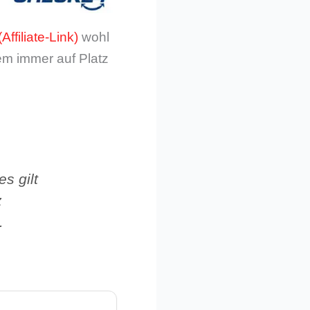
wohl
em immer auf Platz
s gilt
z
i.