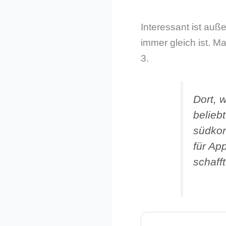
Interessant ist au
immer gleich ist. 
3.
Dort, 
beliebt
südkor
für Ap
schaff