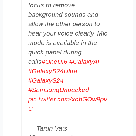
focus to remove
background sounds and
allow the other person to
hear your voice clearly. Mic
mode is available in the
quick panel during
calls
#OneUI6
#GalaxyAI
#GalaxyS24Ultra
#GalaxyS24
#SamsungUnpacked
pic.twitter.com/xobGOw9pv
U
— Tarun Vats