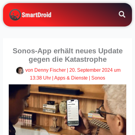
Zum
Inhalt
springen
Sonos-App erhält neues Update
gegen die Katastrophe
von
Denny Fischer
|
20. September 2024 um
13:38 Uhr
|
Apps & Dienste
|
Sonos