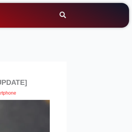
[UPDATE]
rtphone