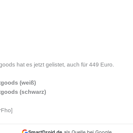
oods hat es jetzt gelistet, auch für 449 Euro.
tgoods (weiß)
etgoods (schwarz)
rFho]
SmartDroid.de
als Quelle bei Google