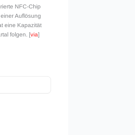
grierte NFC-Chip
 einer Auflösung
t eine Kapazität
al folgen. [
via
]