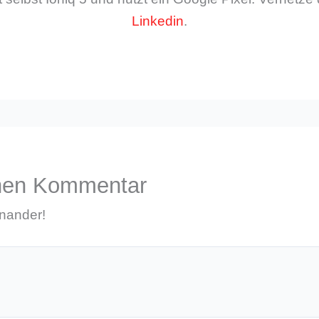
Linkedin
.
inen Kommentar
inander!