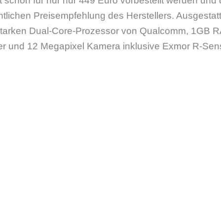
 schon für nur nur 449 Euro vorbestellt werden und 
ntlichen Preisempfehlung des Herstellers. Ausgestatt
starken Dual-Core-Prozessor von Qualcomm, 1GB RA
r und 12 Megapixel Kamera inklusive Exmor R-Sens