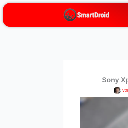
Zum
Inhalt
springen
Sony Xp
vo