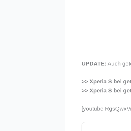
UPDATE:
Auch getg
>> Xperia S bei ge
>> Xperia S bei g
[youtube RgsQwxV