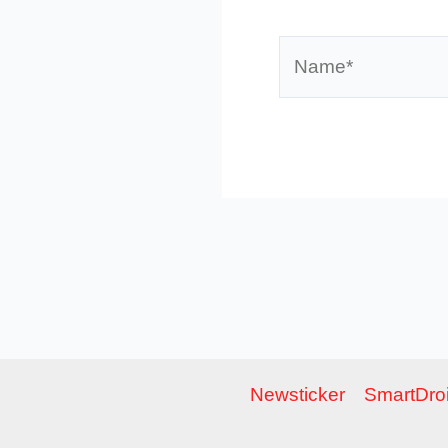
Name*
Newsticker
SmartDroi