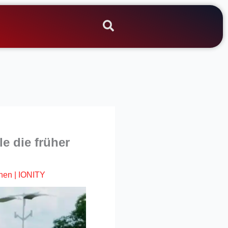
e die früher
hen
|
IONITY