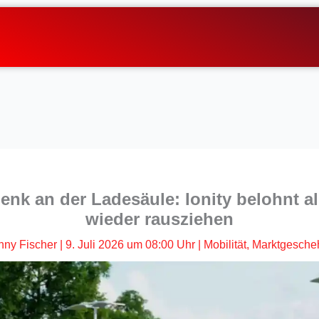
nk an der Ladesäule: Ionity belohnt all
wieder rausziehen
nny Fischer
|
9. Juli 2026 um 08:00 Uhr
|
Mobilität
,
Marktgesche