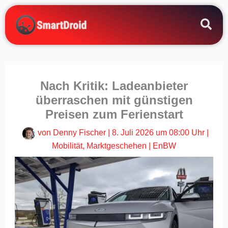
Zum
Inhalt
springen
Nach Kritik: Ladeanbieter
überraschen mit günstigen
Preisen zum Ferienstart
von
Denny Fischer
|
8. Juli 2026 um 08:00 Uhr
|
Mobilität
,
Marktgeschehen
|
EnBW