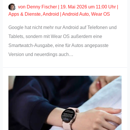
von
Denny Fischer
|
19. Mai 2026 um 11:00 Uhr
|
Apps & Dienste
,
Android
|
Android Auto
,
Wear OS
Google hat nicht mehr nur Android auf Telefonen und
Tablets, sondern mit Wear OS außerdem eine
Smartwatch-Ausgabe, eine für Autos angepasste
Version und neuerdings auch…