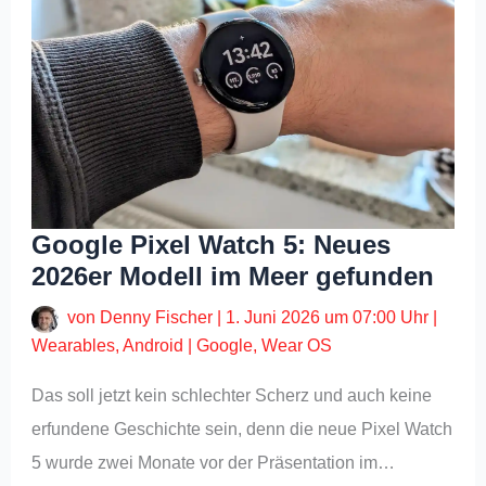
Google Pixel Watch 5: Neues
2026er Modell im Meer gefunden
von
Denny Fischer
|
1. Juni 2026 um 07:00 Uhr
|
Wearables
,
Android
|
Google
,
Wear OS
Das soll jetzt kein schlechter Scherz und auch keine
erfundene Geschichte sein, denn die neue Pixel Watch
5 wurde zwei Monate vor der Präsentation im…