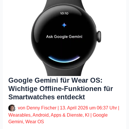
Google Gemini für Wear OS:
Wichtige Offline-Funktionen für
Smartwatches entdeckt
von
Denny Fischer
|
13. April 2026 um 06:37 Uhr
|
Wearables
,
Android
,
Apps & Dienste
,
KI
|
Google
Gemini
,
Wear OS