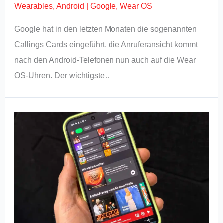
Wearables
,
Android
|
Google
,
Wear OS
Google hat in den letzten Monaten die sogenannten
Callings Cards eingeführt, die Anruferansicht kommt
nach den Android-Telefonen nun auch auf die Wear
OS-Uhren. Der wichtigste…