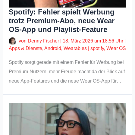
Spotify: Fehler spielt Werbung
trotz Premium-Abo, neue Wear
OS-App und Playlist-Feature
von
Denny Fischer
|
18. März 2026 um 18:56 Uhr
|
Apps & Dienste
,
Android
,
Wearables
|
spotify
,
Wear OS
Spotify sorgt gerade mit einem Fehler für Werbung bei
Premium-Nutzern, mehr Freude macht da der Blick auf
neue App-Features und die neue Wear OS-App für…