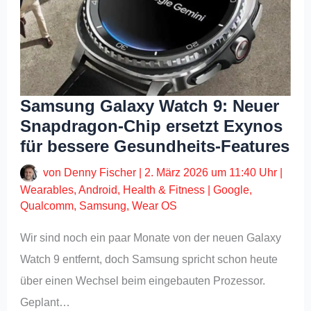
Samsung Galaxy Watch 9: Neuer
Snapdragon-Chip ersetzt Exynos
für bessere Gesundheits-Features
von
Denny Fischer
|
2. März 2026 um 11:40 Uhr
|
Wearables
,
Android
,
Health & Fitness
|
Google
,
Qualcomm
,
Samsung
,
Wear OS
Wir sind noch ein paar Monate von der neuen Galaxy
Watch 9 entfernt, doch Samsung spricht schon heute
über einen Wechsel beim eingebauten Prozessor.
Geplant…