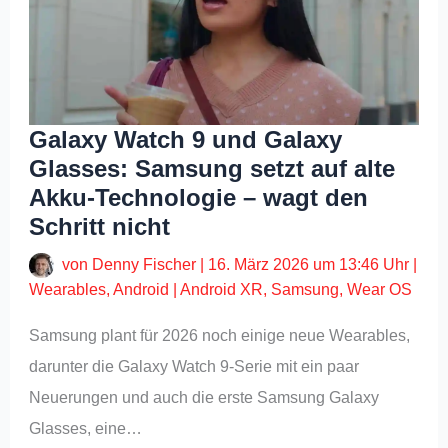
Galaxy Watch 9 und Galaxy
Glasses: Samsung setzt auf alte
Akku-Technologie – wagt den
Schritt nicht
von
Denny Fischer
|
16. März 2026 um 13:46 Uhr
|
Wearables
,
Android
|
Android XR
,
Samsung
,
Wear OS
Samsung plant für 2026 noch einige neue Wearables,
darunter die Galaxy Watch 9-Serie mit ein paar
Neuerungen und auch die erste Samsung Galaxy
Glasses, eine…