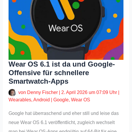
Wear OS 6.1 ist da und Google-
Offensive für schnellere
Smartwatch-Apps
von
Denny Fischer
|
2. April 2026 um 07:09 Uhr
|
Wearables
,
Android
|
Google
,
Wear OS
Google hat überraschend und eher still und leise das
neue Wear OS 6.1 veröffentlicht, zugleich wechselt
man bei Wear OS-Apps endgültig auf 64-Bit für eine…