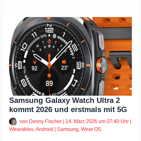
Samsung Galaxy Watch Ultra 2
kommt 2026 und erstmals mit 5G
von
Denny Fischer
|
14. März 2026 um 07:40 Uhr
|
Wearables
,
Android
|
Samsung
,
Wear OS