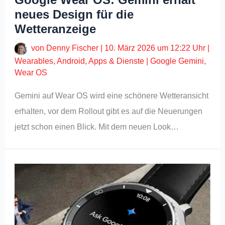
neues Design für die
Wetteranzeige
von
Denny Fischer
|
10. März 2026 um 12:22 Uhr
|
Wearables
,
Android
,
Apps & Dienste
|
Google Gemini
,
Wear OS
Gemini auf Wear OS wird eine schönere Wetteransicht
erhalten, vor dem Rollout gibt es auf die Neuerungen
jetzt schon einen Blick. Mit dem neuen Look…