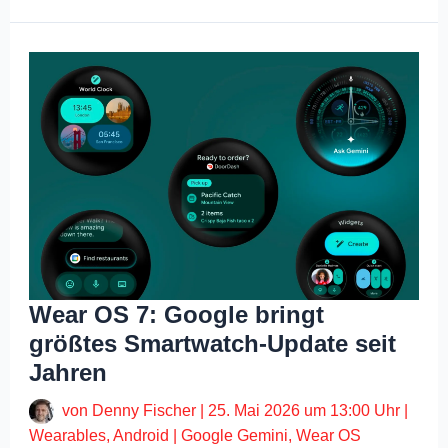
Wear OS 7: Google bringt
größtes Smartwatch-Update seit
Jahren
von
Denny Fischer
|
25. Mai 2026 um 13:00 Uhr
|
Wearables
,
Android
|
Google Gemini
,
Wear OS