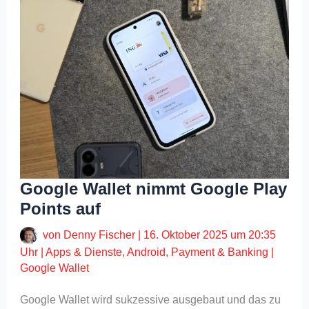
Google Wallet nimmt Google Play
Points auf
von
Denny Fischer
|
16. Oktober 2025 um 20:35
Uhr
|
Apps & Dienste
,
Android
,
Payment & Banking
|
Google Wallet
Google Wallet wird sukzessive ausgebaut und das zu