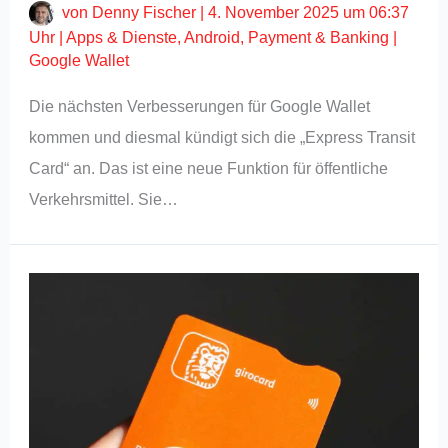
von
Denny Fischer
|
4. November 2025 um 06:37
Uhr
|
Apps & Dienste
,
Android
,
Payment & Banking
|
Google Wallet
Die nächsten Verbesserungen für Google Wallet
kommen und diesmal kündigt sich die „Express Transit
Card“ an. Das ist eine neue Funktion für öffentliche
Verkehrsmittel. Sie…