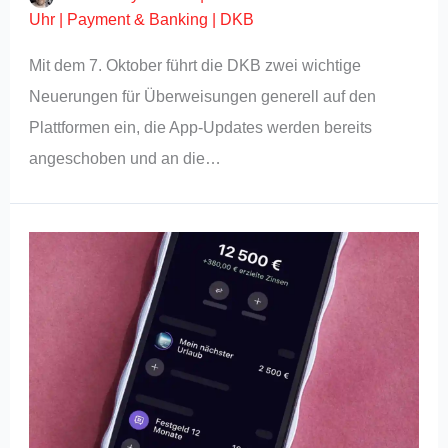
Uhr
|
Payment & Banking
|
DKB
Mit dem 7. Oktober führt die DKB zwei wichtige
Neuerungen für Überweisungen generell auf den
Plattformen ein, die App-Updates werden bereits
angeschoben und an die…