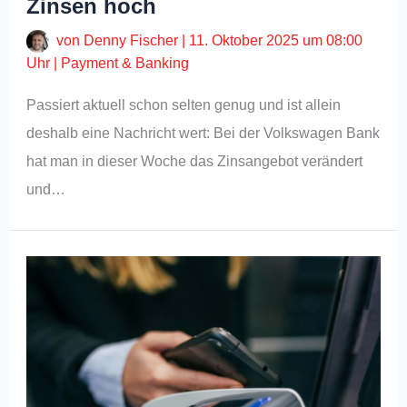
Zinsen hoch
von
Denny Fischer
|
11. Oktober 2025 um 08:00
Uhr
|
Payment & Banking
Passiert aktuell schon selten genug und ist allein
deshalb eine Nachricht wert: Bei der Volkswagen Bank
hat man in dieser Woche das Zinsangebot verändert
und…