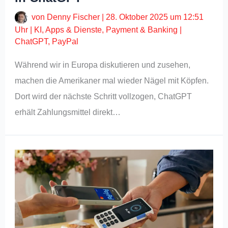
von
Denny Fischer
|
28. Oktober 2025 um 12:51
Uhr
|
KI
,
Apps & Dienste
,
Payment & Banking
|
ChatGPT
,
PayPal
Während wir in Europa diskutieren und zusehen,
machen die Amerikaner mal wieder Nägel mit Köpfen.
Dort wird der nächste Schritt vollzogen, ChatGPT
erhält Zahlungsmittel direkt…