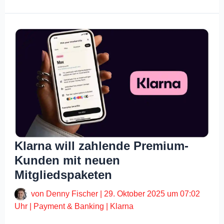
Klarna will zahlende Premium-
Kunden mit neuen
Mitgliedspaketen
von
Denny Fischer
|
29. Oktober 2025 um 07:02
Uhr
|
Payment & Banking
|
Klarna