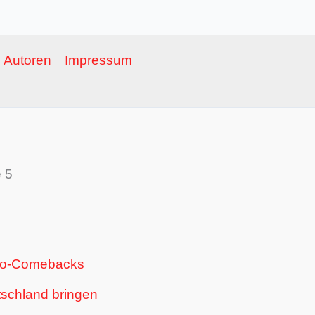
Autoren
Impressum
e 5
tro-Comebacks
schland bringen