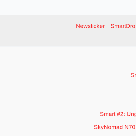
Newsticker
SmartDroi
S
Smart #2: Un
SkyNomad N70 u