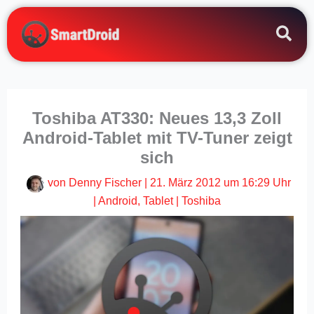
Zum
Inhalt
springen
Toshiba AT330: Neues 13,3 Zoll
Android-Tablet mit TV-Tuner zeigt
sich
von
Denny Fischer
|
21. März 2012 um 16:29 Uhr
|
Android
,
Tablet
|
Toshiba