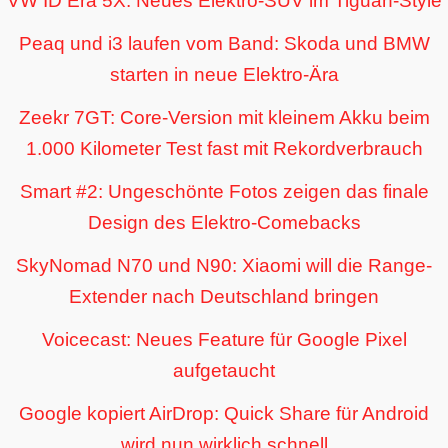
VW ID Era 5X: Neues Elektro-SUV im Tiguan-Style
Peaq und i3 laufen vom Band: Skoda und BMW
starten in neue Elektro-Ära
Zeekr 7GT: Core-Version mit kleinem Akku beim
1.000 Kilometer Test fast mit Rekordverbrauch
Smart #2: Ungeschönte Fotos zeigen das finale
Design des Elektro-Comebacks
SkyNomad N70 und N90: Xiaomi will die Range-
Extender nach Deutschland bringen
Voicecast: Neues Feature für Google Pixel
aufgetaucht
Google kopiert AirDrop: Quick Share für Android
wird nun wirklich schnell