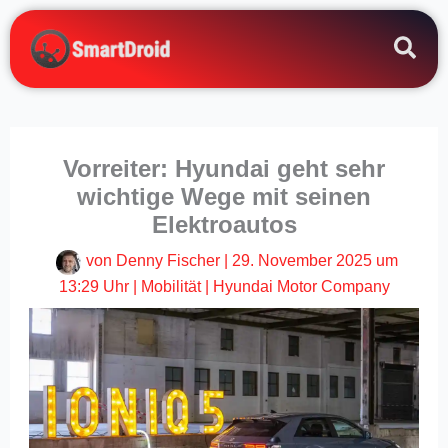
Zum
Inhalt
springen
Vorreiter: Hyundai geht sehr
wichtige Wege mit seinen
Elektroautos
von
Denny Fischer
|
29. November 2025 um
13:29 Uhr
|
Mobilität
|
Hyundai Motor Company