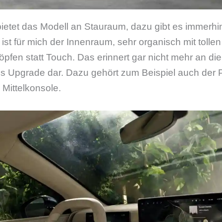
ietet das Modell an Stauraum, dazu gibt es immerhin
 ist für mich der Innenraum, sehr organisch mit tolle
öpfen statt Touch. Das erinnert gar nicht mehr an di
iges Upgrade dar. Dazu gehört zum Beispiel auch der P
Mittelkonsole.