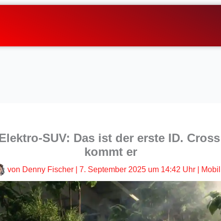
lektro-SUV: Das ist der erste ID. Cross
kommt er
von
Denny Fischer
|
7. September 2025 um 14:42 Uhr
|
Mobili