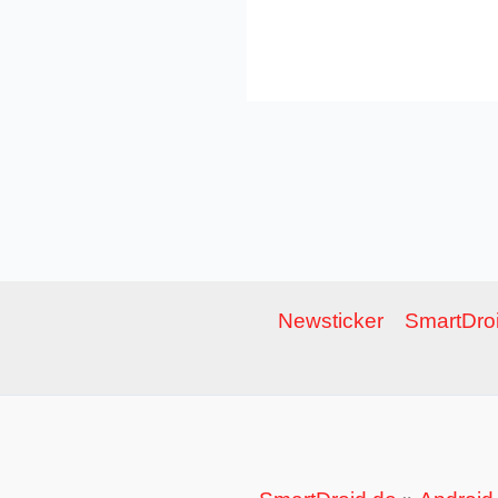
Newsticker
SmartDroi