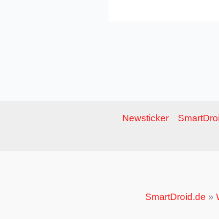
Newsticker
SmartDroi
SmartDroid.de
»