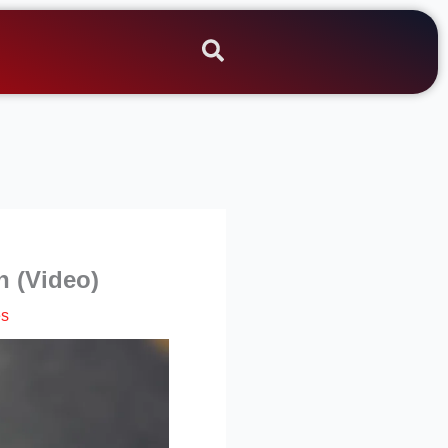
n (Video)
es