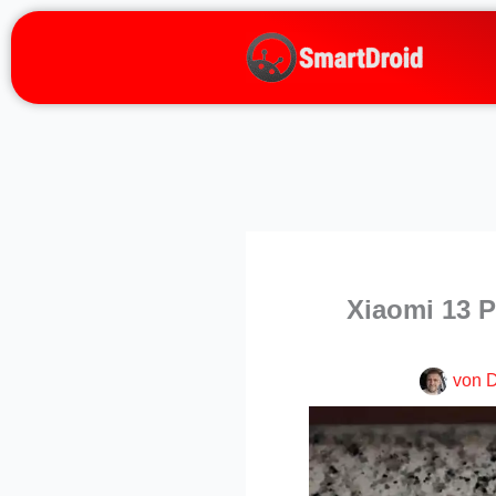
Zum
Inhalt
springen
Xiaomi 13 P
von
D