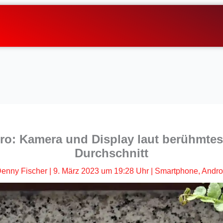
ro: Kamera und Display laut berühmtes
Durchschnitt
enny Fischer
|
9. März 2023 um 19:28 Uhr
|
Smartphone
,
Andro