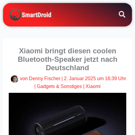
Zum
Inhalt
springen
Xiaomi bringt diesen coolen
Bluetooth-Speaker jetzt nach
Deutschland
von
Denny Fischer
|
2. Januar 2025 um 16:39 Uhr
|
Gadgets & Sonstiges
|
Xiaomi