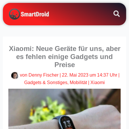
Zum
Inhalt
springen
Xiaomi: Neue Geräte für uns, aber
es fehlen einige Gadgets und
Preise
von
Denny Fischer
|
22. Mai 2023 um 14:37 Uhr
|
Gadgets & Sonstiges
,
Mobilität
|
Xiaomi