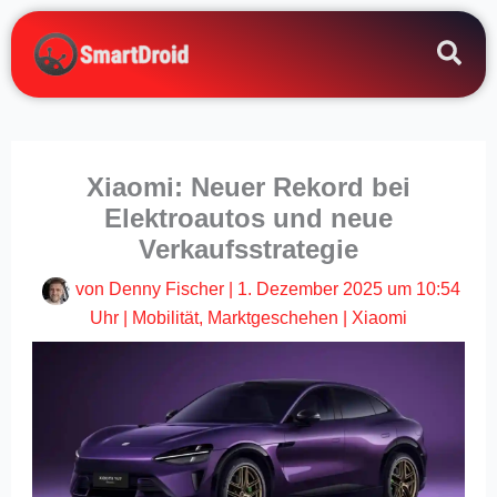
Zum
Inhalt
springen
Xiaomi: Neuer Rekord bei
Elektroautos und neue
Verkaufsstrategie
von
Denny Fischer
|
1. Dezember 2025 um 10:54
Uhr
|
Mobilität
,
Marktgeschehen
|
Xiaomi