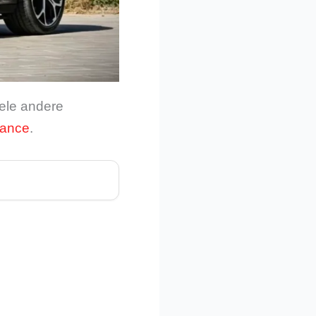
ele andere
hance
.