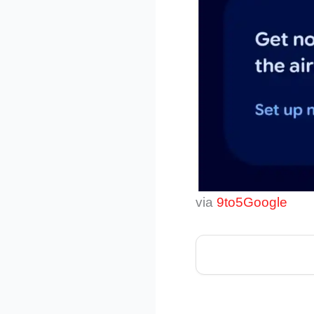
via
9to5Google