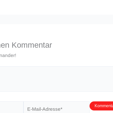
inen Kommentar
inander!
E-
Mail-