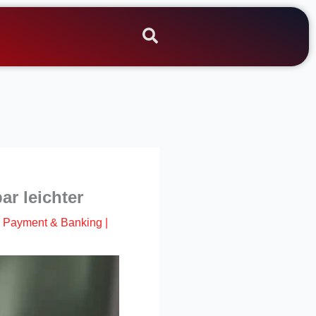
ar leichter
,
Payment & Banking
|