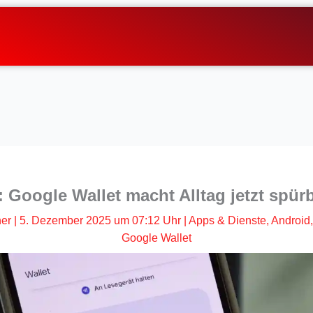
: Google Wallet macht Alltag jetzt spürb
her
|
5. Dezember 2025 um 07:12 Uhr
|
Apps & Dienste
,
Android
Google Wallet