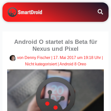
Zum
Inhalt
springen
Android O startet als Beta für
Nexus und Pixel
von
Denny Fischer
|
17. Mai 2017 um 19:18 Uhr
|
Nicht kategorisiert
|
Android 8 Oreo